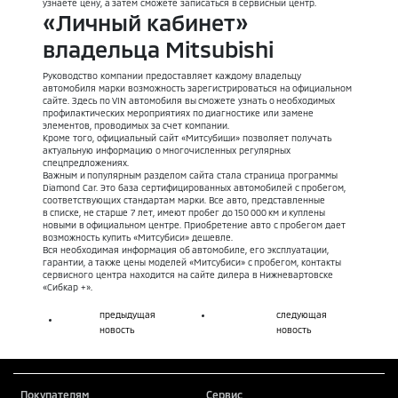
узнаете цену, а затем сможете записаться в сервисный центр.
«Личный кабинет»
владельца Mitsubishi
Руководство компании предоставляет каждому владельцу
автомобиля марки возможность зарегистрироваться на официальном
сайте. Здесь по VIN автомобиля вы сможете узнать о необходимых
профилактических мероприятиях по диагностике или замене
элементов, проводимых за счет компании.
Кроме того, официальный сайт «Митсубиши» позволяет получать
актуальную информацию о многочисленных регулярных
спецпредложениях.
Важным и популярным разделом сайта стала страница программы
Diamond Car. Это база сертифицированных автомобилей с пробегом,
соответствующих стандартам марки. Все авто, представленные
в списке, не старше 7 лет, имеют пробег до 150 000 км и куплены
новыми в официальном центре. Приобретение авто с пробегом дает
возможность купить «Митсубиси» дешевле.
Вся необходимая информация об автомобиле, его эксплуатации,
гарантии, а также цены моделей «Митсубиси» с пробегом, контакты
сервисного центра находится на сайте дилера в Нижневартовске
«Сибкар +».
предыдущая
следующая
новость
новость
Покупателям
Сервис