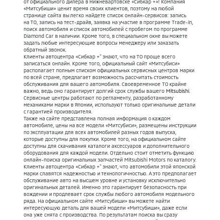
от официального дилера в Нижневартовске «Сибкар +»! Компания
«Митсубиши» ценит время своих клиентов, поэтому на любой
странице сайта вы легко найдете список онлайн-сервисов: запись
на ТО, запись на тест-драйв, заявка на участие в программе Trade-in,
поиск автомобиля и список автомобилей с пробегом по программе
Diamond Car в наличии. Кроме того, в специальном окне вы можете
задать любые интересующие вопросы менеджеру или заказать
обратный звонок.
Клиенты автоцентра «Сибкар +" знают, что на ТО проще всего
записаться онлайн. Кроме того, официальный сайт «Митсубиси»
располагает полным списком официальных сервисных центров марки
по всей стране, предлагает возможность рассчитать стоимость
обслуживания для вашего автомобиля. Своевременное ТО крайне
важно, ведь оно гарантирует долгий срок службы вашего
Mitsubishi
.
Сервисные центры работают по регламенту, разработанному
механиками марки в Японии, используют только оригинальные детали
с гарантией производителя.
Также на сайте представлена полная информация о каждом
автомобиле, цены на все модели «Митсубиси», размещены инструкции
по эксплуатации для всех автомобилей разных годов выпуска,
которые доступны для покупки. Кроме того, на официальном сайте
доступны для скачивания каталоги аксессуаров и дополнительного
оборудования для каждой модели. Отдельно стоит отметить функцию
онлайн-поиска оригинальных запчастей Mitsubishi Motors по каталогу.
Клиенты автоцентра «Сибкар +" знают, что автомобили этой японской
марки славятся надежностью и технологичностью. А это предполагает
обслуживание авто на высшем уровне и установку исключительно
оригинальных деталей. Именно это гарантирует безопасность при
вождении и продлевает срок службы любого автомобиля модельного
ряда. На официальном сайте «Митсубиши» вы можете найти
интересующую деталь для вашей модели «Митсубиши», даже если
она уже снята с производства. По результатам поиска вы сразу