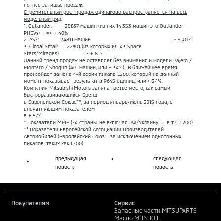
летнее затишье продаж.
Стремительный рост продаж одинаково распространяется на весь
модельный ряд:
1. Outlander: 25837 машин (из них 14 353 машин это Outlander
PHEVs) => + 40%
2. ASX: 24811 машин => + 40%
3. Global Small: 22901 (из которых 19 143 Space
Stars/Mirages) => + 81%
Данный тренд продаж не оставляет без внимания и модели Pajero /
Montero / Shogun (401 машин, или + 34%). В ближайшее время
произойдет замена 4-й серии пикапа L200, который на данный
момент показывает результат в 9645 единиц, или + 24%.
Компания Mitsubishi Motors заняла третье место, как самый
быстроразвивающийся Бренд
в Европейском Союзе**, за период январь-июнь 2015 года, с
впечатляющим показателем
в + 57%.
* Показатели MME (34 страны, не включая РФ/Украину -.. в т.ч. L200)
** Показатели Европейской Ассоциации Производителей
Автомобилей (Европейский Союз – за исключением однотонных
пикапов, таких как L200)
предыдущая
следующая
новость
новость
Покупателям
Сервис
Запасные части MITSUPARTS
Масло MITSUOIL