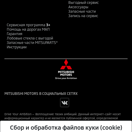
Выгодный сервис
Аксессуары
Запасные части
Запись на сервис
Сервисная программа
3+
Помощь на дорогах МАП
Гарантия
Лобовые стекла с выгодой
Запасные части MITSUPARTS*
Инструкции
MITSUBISHI MOTORS В СОЦИАЛЬНЫХ СЕТЯХ
Drive Your Ambition — Воплощение твоих амбиций. Данный интернет-сайт носит
информационный характер и не является публичной офертой, определяемой
положениями Статьи 437 ГК РФ. Для получения подробной информации
Сбор и обработка файлов куки (cookie)
обращайтесь в официальные дилерские центры автомобилей MITSUBISHI, или на e-
mail:
mitsubishi@mmcrus.com