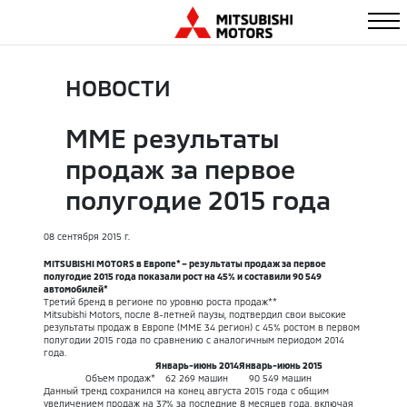
НОВОСТИ
MME результаты
продаж за первое
полугодие 2015 года
08
сентября
2015
г.
MITSUBISHI MOTORS в Европе* – результаты продаж за первое
полугодие 2015 года показали рост на 45% и составили 90 549
автомобилей*
Третий бренд в регионе по уровню роста продаж**
Mitsubishi Motors, после 8-летней паузы, подтвердил свои высокие
результаты продаж в Европе (MME 34 регион) с 45% ростом в первом
полугодии 2015 года по сравнению с аналогичным периодом 2014
года.
Январь-июнь 2014
Январь-июнь 2015
Объем продаж*
62 269 машин
90 549 машин
Данный тренд сохранился на конец августа 2015 года с общим
увеличением продаж на 37% за последние 8 месяцев года, включая